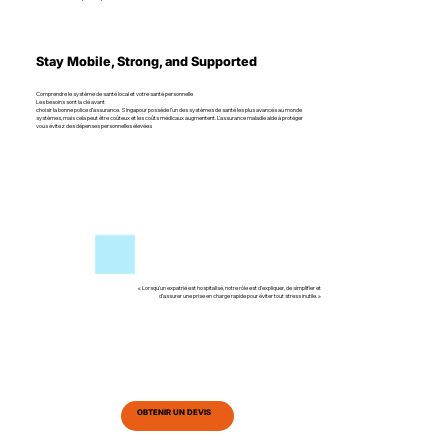
Stay Mobile, Strong, and Supported
Comprendre le système de santé local et votre santé personnelle
Les besoins sont la clé avant
choisir la bonne police d’assurance. Singapour possède l'un des systèmes de santé les plus avancés au monde
systèmes, mais cela peut être coûteux et les coûts médicaux augmentent. L’assurance maladie aide à protéger
vous évitez des dépenses personnelles élevées
« Lorsqu’un expatrié est hospitalisé, notre rôle est d’expliquer, de simplifier et
d’assurer une prise en charge rapide pour éviter tout stress inutile. »
OBTENIR UN DEVIS