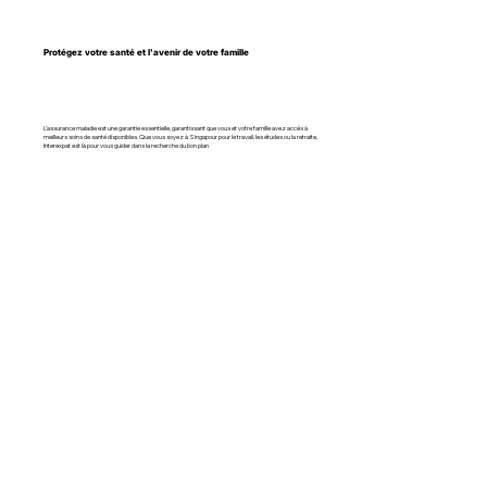
Protégez votre santé et l'avenir de votre famille
L'assurance maladie est une garantie essentielle, garantissant que vous et votre famille avez accès à
meilleurs soins de santé disponibles. Que vous soyez à Singapour pour le travail, les études ou la retraite,
Interexpat est là pour vous guider dans la recherche du bon plan