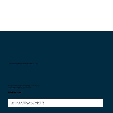
Interexpat Singapore Insurance Agency Pte. Ltd.
Au service des expats de Singapour depuis
2007.
Unique Entity Number: 200710590H
NEWSLETTER