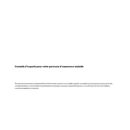
Conseils d'experts pour votre parcours d'assurance maladie
Trouver la bonne assurance santé peut être une tâche ardue. Laissez nos conseillers agréés vous guider tout au long du processus avec des
conseils impartiaux. Nous travaillons en partenariat avec plusieurs assureurs de premier plan pour vous offrir plus de choix et la meilleure
couverture adaptée à vos besoins.