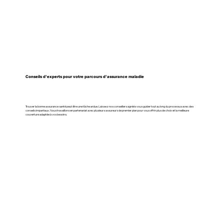
Conseils d'experts pour votre parcours d'assurance maladie
Trouver la bonne assurance santé peut être une tâche ardue. Laissez nos conseillers agréés vous guider tout au long du processus avec des
conseils impartiaux. Nous travaillons en partenariat avec plusieurs assureurs de premier plan pour vous offrir plus de choix et la meilleure
couverture adaptée à vos besoins.