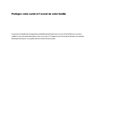
Protégez votre santé et l'avenir de votre famille
L'assurance maladie est une garantie essentielle, garantissant que vous et votre famille avez accès à
meilleurs soins de santé disponibles. Que vous soyez à Singapour pour le travail, les études ou la retraite,
Interexpat est là pour vous guider dans la recherche du bon plan