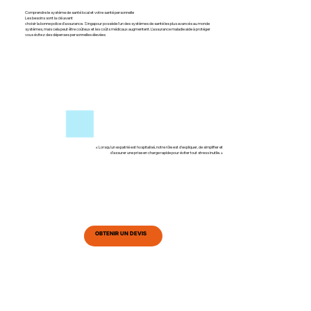
Comprendre le système de santé local et votre santé personnelle
Les besoins sont la clé avant
choisir la bonne police d’assurance. Singapour possède l'un des systèmes de santé les plus avancés au monde
systèmes, mais cela peut être coûteux et les coûts médicaux augmentent. L’assurance maladie aide à protéger
vous évitez des dépenses personnelles élevées
« Lorsqu’un expatrié est hospitalisé, notre rôle est d’expliquer, de simplifier et
d’assurer une prise en charge rapide pour éviter tout stress inutile. »
OBTENIR UN DEVIS