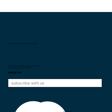
Interexpat Singapore Insurance Agency Pte. Ltd.
Au service des expats de Singapour depuis
2007.
Unique Entity Number: 200710590H
NEWSLETTER