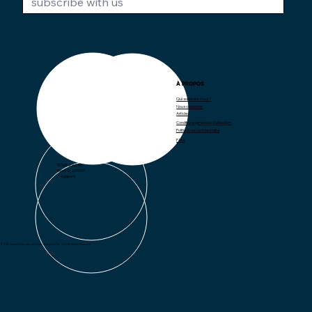
À PROPOS
CONTACT
Qui sommes-nous ?
Nous contacter
contact@interexpat.com
Articles
Conditions générales d'utilisation
Politique de confidentialité
FAQ
ADRESSE
10 Winstedt Rd
Block D, 227977
Singapore
© 2026 Interexpat Singapore Insurance Agency Pte. Ltd - All Rights Reserved