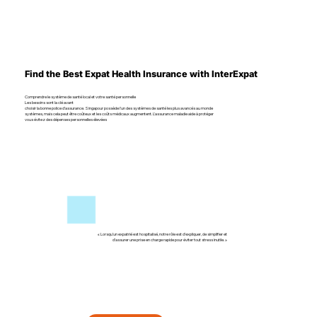
Find the Best Expat Health Insurance with InterExpat
Comprendre le système de santé local et votre santé personnelle
Les besoins sont la clé avant
choisir la bonne police d’assurance. Singapour possède l'un des systèmes de santé les plus avancés au monde
systèmes, mais cela peut être coûteux et les coûts médicaux augmentent. L’assurance maladie aide à protéger
vous évitez des dépenses personnelles élevées
« Lorsqu’un expatrié est hospitalisé, notre rôle est d’expliquer, de simplifier et
d’assurer une prise en charge rapide pour éviter tout stress inutile. »