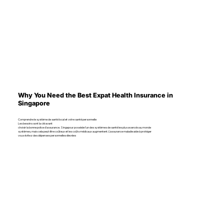
Why You Need the Best Expat Health Insurance in
Singapore
Comprendre le système de santé local et votre santé personnelle
Les besoins sont la clé avant
choisir la bonne police d’assurance. Singapour possède l'un des systèmes de santé les plus avancés au monde
systèmes, mais cela peut être coûteux et les coûts médicaux augmentent. L’assurance maladie aide à protéger
vous évitez des dépenses personnelles élevées