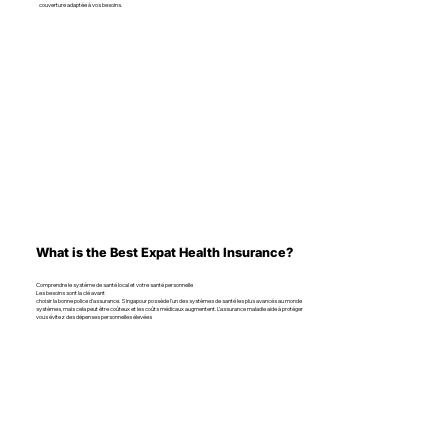
couverture adaptée à vos besoins.
What is the Best Expat Health Insurance?
Comprendre le système de santé local et votre santé personnelle
Les besoins sont la clé avant
choisir la bonne police d’assurance. Singapour possède l'un des systèmes de santé les plus avancés au monde
systèmes, mais cela peut être coûteux et les coûts médicaux augmentent. L’assurance maladie aide à protéger
vous évitez des dépenses personnelles élevées