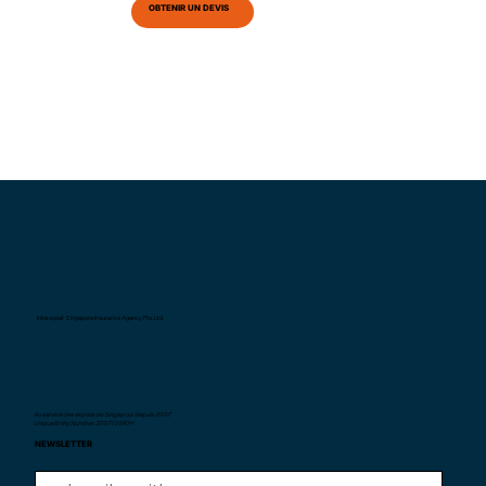
OBTENIR UN DEVIS
Interexpat Singapore Insurance Agency Pte. Ltd.
Au service des expats de Singapour depuis
2007.
Unique Entity Number: 200710590H
NEWSLETTER