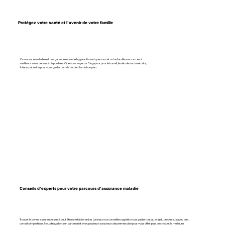
Protégez votre santé et l'avenir de votre famille
L'assurance maladie est une garantie essentielle, garantissant que vous et votre famille avez accès à
meilleurs soins de santé disponibles. Que vous soyez à Singapour pour le travail, les études ou la retraite,
Interexpat est là pour vous guider dans la recherche du bon plan
Conseils d'experts pour votre parcours d'assurance maladie
Trouver la bonne assurance santé peut être une tâche ardue. Laissez nos conseillers agréés vous guider tout au long du processus avec des
conseils impartiaux. Nous travaillons en partenariat avec plusieurs assureurs de premier plan pour vous offrir plus de choix et la meilleure