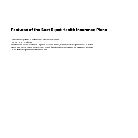
Features of the Best Expat Health Insurance Plans
Comprendre le système de santé local et votre santé personnelle
Les besoins sont la clé avant
choisir la bonne police d’assurance. Singapour possède l'un des systèmes de santé les plus avancés au monde
systèmes, mais cela peut être coûteux et les coûts médicaux augmentent. L’assurance maladie aide à protéger
vous évitez des dépenses personnelles élevées