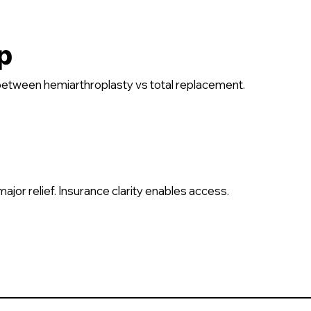
p
etween hemiarthroplasty vs total replacement.
ajor relief. Insurance clarity enables access.