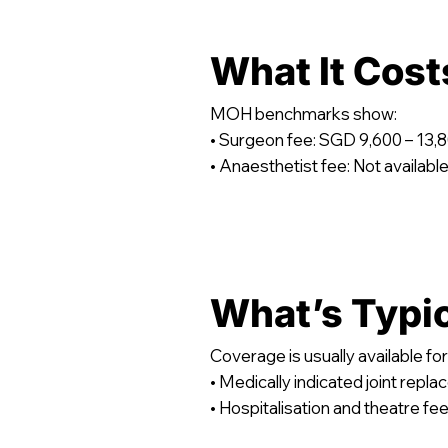
What It Cost
MOH benchmarks show:
• Surgeon fee: SGD 9,600 – 13,
• Anaesthetist fee: Not availabl
What’s Typi
Coverage is usually available for
• Medically indicated joint repl
• Hospitalisation and theatre fe