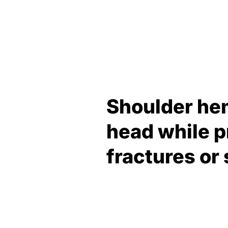
Shoulder hem
head while p
fractures or 