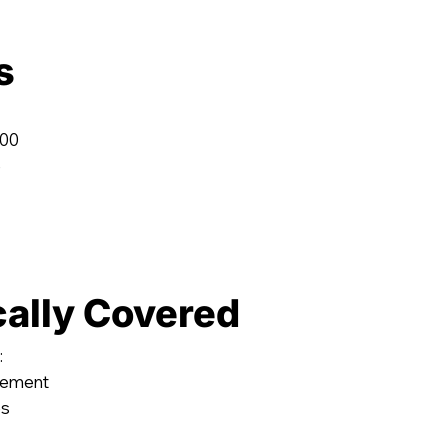
s
800
e
cally Covered
:
acement
es