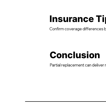
Insurance Ti
Confirm coverage differences b
Conclusion
Partial replacement can deliver m