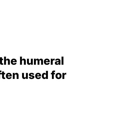
 the humeral
ften used for
.