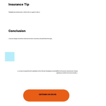
Insurance Tip
Highlight persistent pain or deformity to support claims.
Conclusion
Second-stage correction restores function. Insurance should follow through.
« Lorsqu’un expatrié est hospitalisé, notre rôle est d’expliquer, de simplifier et d’assurer une prise en charge
rapide pour éviter tout stress inutile. »
OBTENIR UN DEVIS