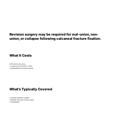
Revision surgery may be required for mal-union, non-
union, or collapse following calcaneal fracture fixation.
What It Costs
MOH benchmarks show:
• Surgeon fee: SGD 10,000 – 15,000
• Anaesthetist fee: Not benchmarked
What’s Typically Covered
Coverage is generally available:
• Medically necessary revision surgery
• Hospitalisation