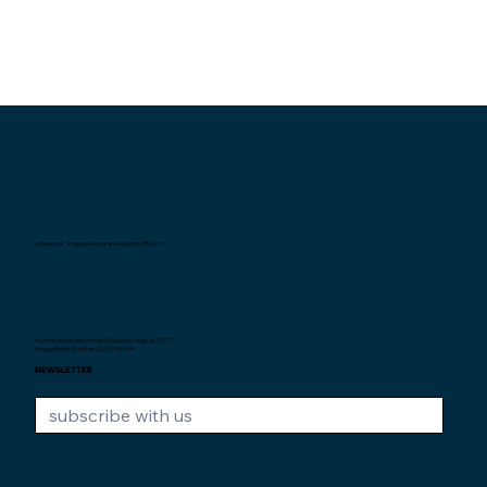
Interexpat Singapore Insurance Agency Pte. Ltd.
Au service des expats de Singapour depuis
2007.
Unique Entity Number: 200710590H
NEWSLETTER